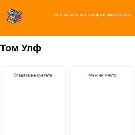
Каталог за книги, автори и издателства
Том Улф
Кладата на суетата
Мъж на място