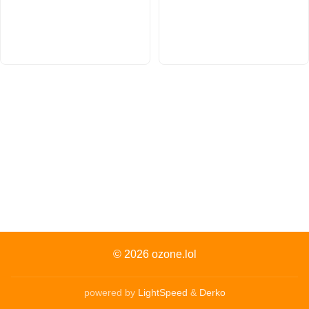
© 2026
ozone.lol
powered by
LightSpeed
&
Derko