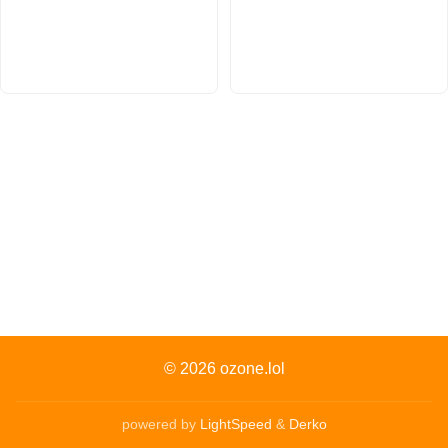
© 2026
ozone.lol
powered by
LightSpeed
&
Derko