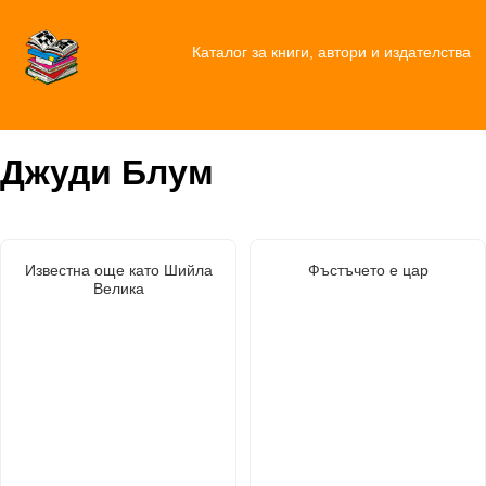
Каталог за книги, автори и издателства
Джуди Блум
Известна още като Шийла
Фъстъчето е цар
Велика