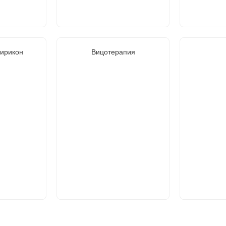
тирикон
Вицотерапия