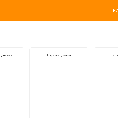
К
сувизми
Евровицотека
Тот