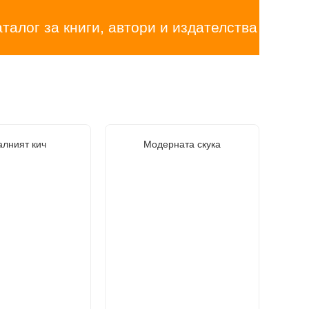
аталог за книги, автори и издателства
алният кич
Модерната скука