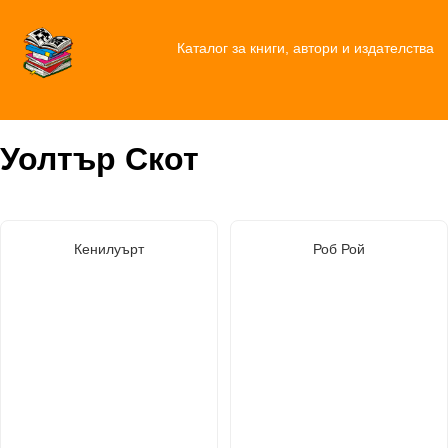
Каталог за книги, автори и издателства
Уолтър Скот
Кенилуърт
Роб Рой