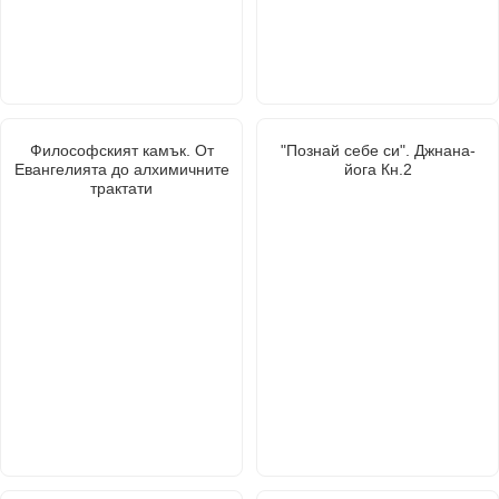
Философският камък. От
"Познай себе си". Джнана-
Евангелията до алхимичните
йога Кн.2
трактати