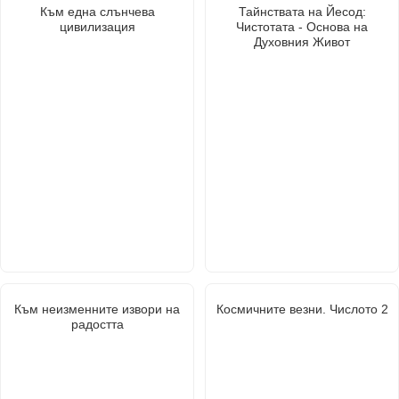
Към една слънчева
Тайнствата на Йесод:
цивилизация
Чистотата - Основа на
Духовния Живот
Към неизменните извори на
Космичните везни. Числото 2
радостта