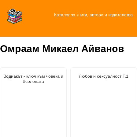
Каталог за книги, автори и издателства
Омраам Микаел Айванов
Зодиакът - ключ към човека и
Любов и сексуалност Т.1
Вселената