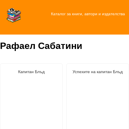
Каталог за книги, автори и издателства
Рафаел Сабатини
Капитан Блъд
Успехите на капитан Блъд